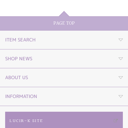
PAGE TOP
ITEM SEARCH
婚約指輪
SHOP NEWS
結婚指輪
プロポーズストーリームービー
ABOUT US
セットリング
プロポーズLP
４つの選べる購入プラン
INFORMATION
エタニティーリング
オンライン接客
TIARA YouTube channel
ご来店予約
LUCIR-K SITE