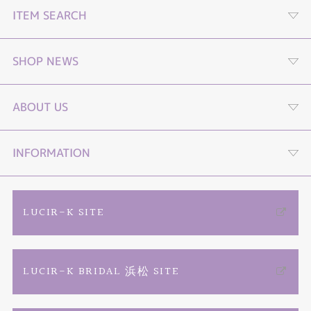
ITEM SEARCH
婚約指輪
SHOP NEWS
結婚指輪
プロポーズストーリームービー
ABOUT US
セットリング
プロポーズLP
４つの選べる購入プラン
INFORMATION
エタニティーリング
オンライン接客
TIARA YouTube channel
ご来店予約
LUCIR-K SITE
婚約ネックレス
動画コンテンツ
店舗情報・会社概要
カタログ請求
LUCIR-K BRIDAL 浜松 SITE
リフォーム
プロポーズ相談室
お問い合わせ
よくあるご質問