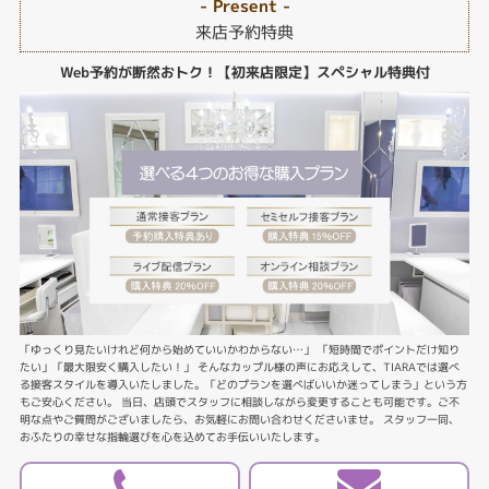
- Present -
来店予約特典
Web予約が断然おトク！【初来店限定】スペシャル特典付
「ゆっくり見たいけれど何から始めていいかわからない…」 「短時間でポイントだけ知り
たい」「最大限安く購入したい！」 そんなカップル様の声にお応えして、TIARAでは選べ
る接客スタイルを導入いたしました。「どのプランを選べばいいか迷ってしまう」という方
もご安心ください。 当日、店頭でスタッフに相談しながら変更することも可能です。ご不
明な点やご質問がございましたら、お気軽にお問い合わせくださいませ。 スタッフ一同、
おふたりの幸せな指輪選びを心を込めてお手伝いいたします。