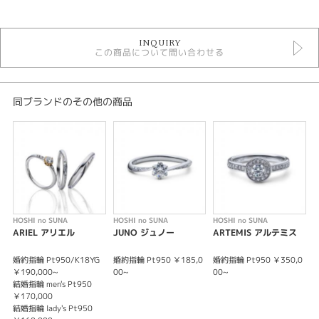
結婚指輪
INQUIRY
結婚指輪キュート
この商品について問い合わせる
結婚指輪ブルーダイヤモンド
性別
同ブランドのその他の商品
レディース
メンズ
デザインテイスト
結婚指輪 青色ダイヤモンド
紹介文
HOSHI no SUNA
HOSHI no SUNA
HOSHI no SUNA
H
ARIEL アリエル
JUNO ジュノー
ARTEMIS アルテミス
HOSHI no SUNA〈星の砂〉
IRIS イリス（虹の女神）
婚約指輪 Pt950/K18YG
婚約指輪 Pt950 ￥185,0
婚約指輪 Pt950 ￥350,0
結
～ 幸せへの虹の架け橋 ～
￥190,000~
00~
00~
￥
結婚指輪 men's Pt950
結
￥170,000
￥
幸せの架け橋をイメージしたＶ字ラインは、指をほっそり見せてくれる効果
結婚指輪 lady's Pt950
があります。ゆるやかなメレダイヤのラインは、婚約指輪と重ね着けをする