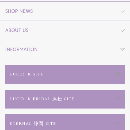
婚約指輪
SHOP NEWS
結婚指輪
プロポーズストーリームービー
ABOUT US
セットリング
プロポーズLP
４つの選べる購入プラン
INFORMATION
エタニティーリング
オンライン接客
TIARA YouTube channel
ご来店予約
LUCIR-K SITE
婚約ネックレス
動画コンテンツ
店舗情報・会社概要
カタログ請求
LUCIR-K BRIDAL 浜松 SITE
リフォーム
プロポーズ相談室
お問い合わせ
よくあるご質問
結婚記念日ジュエリー
商品一覧
TIARAフェア総合
特定商取引に関する表記
ETERNAL 静岡 SITE