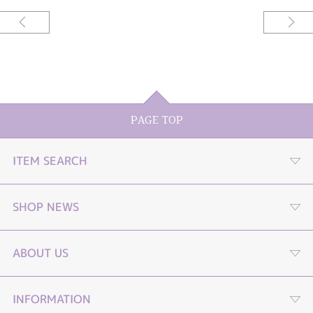
PAGE TOP
ITEM SEARCH
婚約指輪
SHOP NEWS
結婚指輪
プロポーズストーリームービー
ABOUT US
セットリング
プロポーズLP
４つの選べる購入プラン
INFORMATION