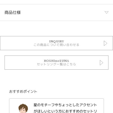
商品仕様
カテゴリ
セットリング
INQUIRY
セットリングキュート
この商品について問い合わせる
星の砂 セットリング
性別
HOSHInoSUNA
セットリング一覧はこちら
レディース
メンズ
紹介文
おすすめポイント
HOSHI no SUNA〈星の砂〉
POLARIS ポラリス
幸せの道標を表現した婚約指輪と結婚指輪のセットリング。
星のモチーフやちょっとしたアクセント
シンプルで優しい印象の婚約指輪と
がほしいという方におすすめのセットリ
星のデザインが特徴的なかわいらしい結婚指輪です。