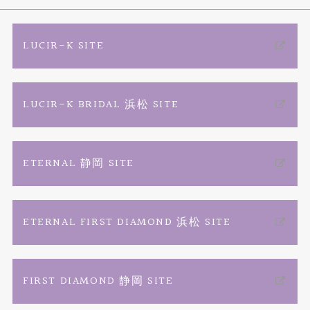
エタニティーリング
オンライン接客
TIARA YouTube channel
ご来店予約
LUCIR-K SITE
婚約ネックレス
動画コンテンツ
店舗情報・会社概要
カタログ請求
LUCIR-K BRIDAL 浜松 SITE
リフォーム
プロポーズ相談室
お問い合わせ
よくあるご質問
結婚記念日ジュエリー
商品一覧
TIARAフェア総合
特定商取引に関する表記
ETERNAL 静岡 SITE
ファッションジュエリー
ブランドリスト
プライバシーポリシー
ETERNAL FIRST DIAMOND 浜松 SITE
ベビーリング
お客様の声
FIRST DIAMOND 静岡 SITE