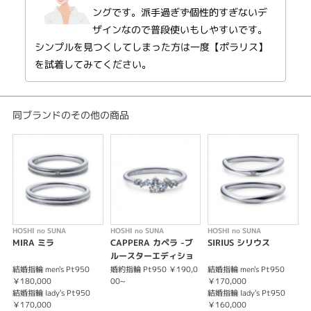
ングです。派手過ぎず個性的すぎないデ
※価格は税込みになります。
ザインなので普段使いもしやすいです。
※センターダイヤモンドの価格は含まれません。
シンプルを見つくしてしまった方は一度【ポラリス】
を試着してみてください。
同ブランドのその他の商品
HOSHI no SUNA
HOSHI no SUNA
HOSHI no SUNA
H
MIRA ミラ
CAPPERA カペラ -ブ
SIRIUS シリウス
ルースターエディショ
ン-
結婚指輪 men's Pt950
婚約指輪 Pt950 ￥190,0
結婚指輪 men's Pt950
結
￥180,000
00~
￥170,000
￥
結婚指輪 lady's Pt950
結婚指輪 lady's Pt950
結
￥170,000
￥160,000
￥