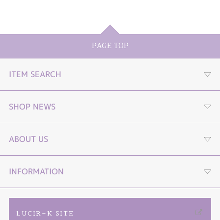
PAGE TOP
ITEM SEARCH
婚約指輪
SHOP NEWS
結婚指輪
プロポーズストーリームービー
ABOUT US
セットリング
プロポーズLP
４つの選べる購入プラン
INFORMATION
エタニティーリング
オンライン接客
TIARA YouTube channel
ご来店予約
LUCIR-K SITE