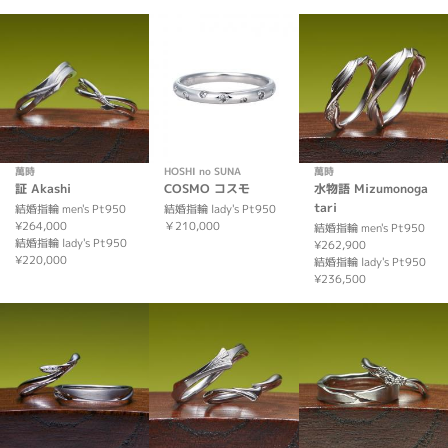
萬時
HOSHI no SUNA
萬時
証 Akashi
COSMO コスモ
水物語 Mizumonoga
tari
結婚指輪 men's Pt950
結婚指輪 lady's Pt950
¥264,000
￥210,000
結婚指輪 men's Pt950
結婚指輪 lady's Pt950
¥262,900
¥220,000
結婚指輪 lady's Pt950
¥236,500