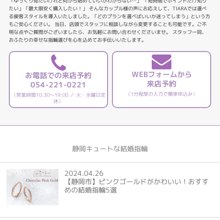
「ゆっくり見たいけれど何から始めていいかわからない…」 「短時間でポイントだけ知り
たい」「最大限安く購入したい！」 そんなカップル様の声にお応えして、TIARAでは選べ
る接客スタイルを導入いたしました。「どのプランを選べばいいか迷ってしまう」という方
もご安心ください。 当日、店頭でスタッフに相談しながら変更することも可能です。ご不
明な点やご質問がございましたら、お気軽にお問い合わせくださいませ。 スタッフ一同、
おふたりの幸せな指輪選びを心を込めてお手伝いいたします。
WEBフォームから
お電話での来店予約
来店予約
054-221-0221
（1分程度の入力で簡単申込み）
（営業時間10:30～19:00 ／ 火・水曜日定
休）
静岡キュートな結婚指輪
2024.04.26
【静岡市】ピンクゴールドがかわいい！おすす
めの結婚指輪5選