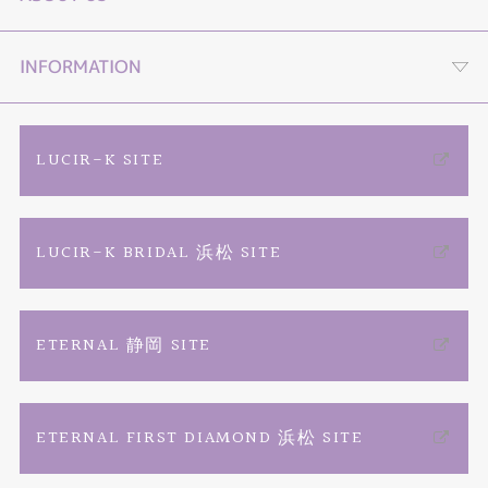
セットリング
プロポーズLP
４つの選べる購入プラン
INFORMATION
エタニティーリング
オンライン接客
TIARA YouTube channel
ご来店予約
LUCIR-K SITE
婚約ネックレス
動画コンテンツ
店舗情報・会社概要
カタログ請求
LUCIR-K BRIDAL 浜松 SITE
リフォーム
プロポーズ相談室
お問い合わせ
よくあるご質問
結婚記念日ジュエリー
商品一覧
TIARAフェア総合
特定商取引に関する表記
ETERNAL 静岡 SITE
ファッションジュエリー
ブランドリスト
プライバシーポリシー
ETERNAL FIRST DIAMOND 浜松 SITE
ベビーリング
お客様の声